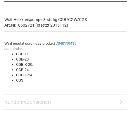
Wolf Heizkreispumpe 3-stufig CGB/CGW/CGS
Art.Nr.: 8602721 (ersetzt 2015112)
Wird ersetzt durch das produkt
7040119415
passend zu:
CGB-11,
CGB-20,
CGB-K-20,
CGB-24,
CGB-K-24
CGS
Kundenrezensionen