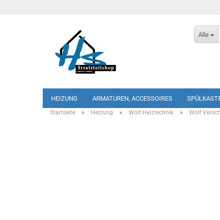
Alle
HEIZUNG
ARMATUREN, ACCESSOIRES
SPÜLKAST
»
»
»
Startseite
Heizung
Wolf Heiztechnik
Wolf Versc