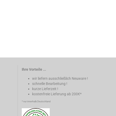
Ihre Vorteile ...
wir liefern ausschließlich Neuware !
schnelle Bearbeitung !
kurze Lieferzeit !
kostenfreie Lieferung ab 200€*
* nur innerhalb Deutschland