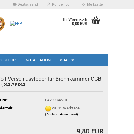
Deutschland
Kundenlogin
Merkzettel
Ihr Warenkorb
0,00 EUR
ZUBEHÖR
INSTALLATION
%SALE%
olf Verschlussfeder für Brennkammer CGB-
0, 3479934
t.Nr.:
3479934WOL
eferzeit:
ca. 15 Werktage
(Ausland abweichend)
9,80 EUR