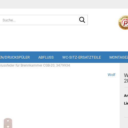
Suche...
EN/DRUCKSPÜLER
ABFLUSS
WC-SITZ-ERSATZTEILE
MONTAGE
hlussfeder für Brennkammer CGB-20, 3479934
W
Wolf
2
Ar
Li