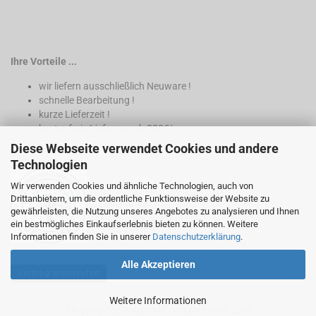
Ihre Vorteile ...
wir liefern ausschließlich Neuware !
schnelle Bearbeitung !
kurze Lieferzeit !
kostenfreie Lieferung ab 200€*
Diese Webseite verwendet Cookies und andere
* nur innerhalb Deutschland
Technologien
Wir verwenden Cookies und ähnliche Technologien, auch von
Drittanbietern, um die ordentliche Funktionsweise der Website zu
gewährleisten, die Nutzung unseres Angebotes zu analysieren und Ihnen
ein bestmögliches Einkaufserlebnis bieten zu können. Weitere
Informationen finden Sie in unserer
Datenschutzerklärung
.
Alle Akzeptieren
Vertrag widerrufen
Weitere Informationen
Shopping Cart Solution
by Gambio.com © 2026