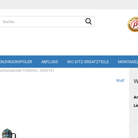
Suche...
EN/DRUCKSPÜLER
ABFLUSS
WC-SITZ-ERSATZTEILE
MONTAGE
enschutzanode 1050mm, 2445101
W
Wolf
Ar
Li