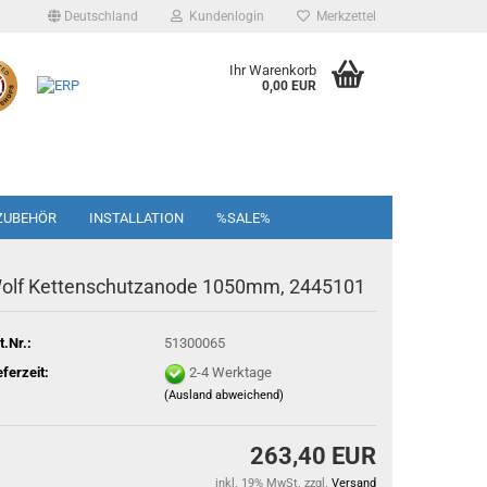
Deutschland
Kundenlogin
Merkzettel
Ihr Warenkorb
0,00 EUR
ZUBEHÖR
INSTALLATION
%SALE%
olf Kettenschutzanode 1050mm, 2445101
t.Nr.:
51300065
eferzeit:
2-4 Werktage
(Ausland abweichend)
263,40 EUR
inkl. 19% MwSt. zzgl.
Versand