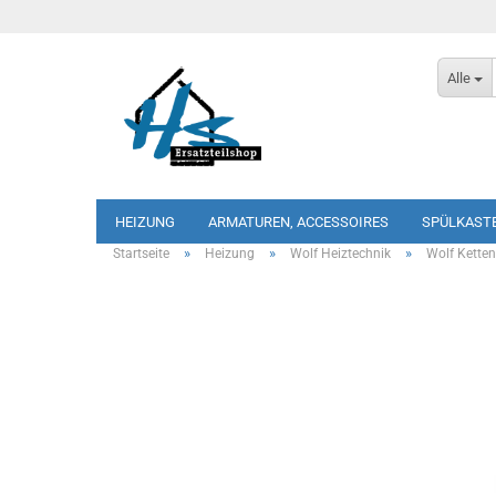
Alle
HEIZUNG
ARMATUREN, ACCESSOIRES
SPÜLKAST
»
»
»
Startseite
Heizung
Wolf Heiztechnik
Wolf Kett