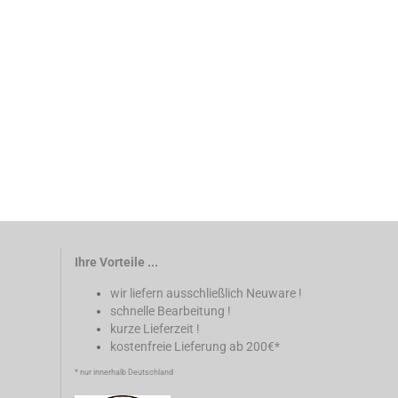
Ihre Vorteile ...
wir liefern ausschließlich Neuware !
schnelle Bearbeitung !
kurze Lieferzeit !
kostenfreie Lieferung ab 200€*
* nur innerhalb Deutschland