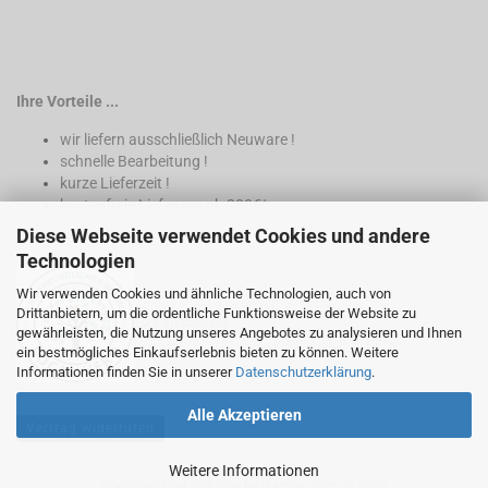
Ihre Vorteile ...
wir liefern ausschließlich Neuware !
schnelle Bearbeitung !
kurze Lieferzeit !
kostenfreie Lieferung ab 200€*
Diese Webseite verwendet Cookies und andere
* nur innerhalb Deutschland
Technologien
Wir verwenden Cookies und ähnliche Technologien, auch von
Drittanbietern, um die ordentliche Funktionsweise der Website zu
gewährleisten, die Nutzung unseres Angebotes zu analysieren und Ihnen
ein bestmögliches Einkaufserlebnis bieten zu können. Weitere
Informationen finden Sie in unserer
Datenschutzerklärung
.
Alle Akzeptieren
Vertrag widerrufen
Weitere Informationen
Shopping Cart Solution
by Gambio.com © 2026