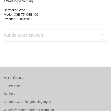
1 Wartungsanleitung
Hersteller:
Wolf
Model:
CGB-75, CGB-100
Product ID:
8612865
Kundenrezensionen
MEHR ÜBER...
Impressum
Kontakt
Versand- & Zahlungsbedingungen
Widerrufsrecht & Widerrufsformular