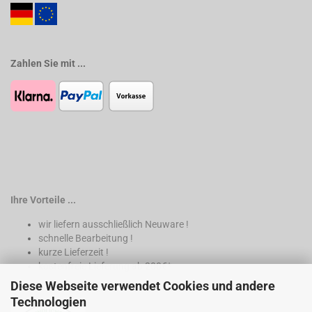
Zahlen Sie mit ...
Ihre Vorteile ...
wir liefern ausschließlich Neuware !
schnelle Bearbeitung !
kurze Lieferzeit !
kostenfreie Lieferung ab 200€*
Diese Webseite verwendet Cookies und andere
* nur innerhalb Deutschland
Technologien