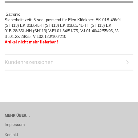
Satronic
Sicherheitszeit: 5 sec. passend für Elco-Klöckner: EK 01B.4/6/9L
(SH113) EK 01B.4L-H (SH113) EK 01B.3/4L-TH (SH113) EK
01B.28/35L-NH (SH113) V-EL01.34/51/75, V-L01.40/42/55/95, V-
BL01.22/28/35, V-L02.120/160/210
Artikel nicht mehr lieferbar !
Kundenrezensionen
MEHR ÜBER...
Impressum
Kontakt