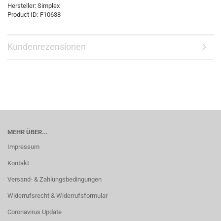
Hersteller:
Simplex
Product ID:
F10638
Kundenrezensionen
MEHR ÜBER...
Impressum
Kontakt
Versand- & Zahlungsbedingungen
Widerrufsrecht & Widerrufsformular
Coronavirus Update