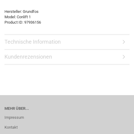
Hersteller:
Grundfos
Model:
Conlift 1
Product ID:
97936156
Technische Information
Kundenrezensionen
MEHR ÜBER...
Impressum
Kontakt