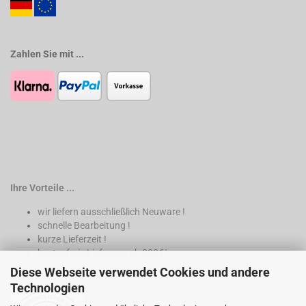
Zahlen Sie mit ...
Ihre Vorteile ...
wir liefern ausschließlich Neuware !
schnelle Bearbeitung !
kurze Lieferzeit !
kostenfreie Lieferung ab 200€*
Diese Webseite verwendet Cookies und andere
* nur innerhalb Deutschland
Technologien