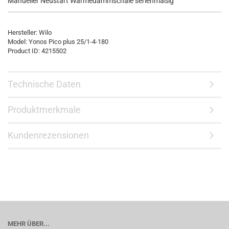
Manueller Neustart Wärmedämmschale serienmäßig
Hersteller:
Wilo
Model:
Yonos Pico plus 25/1-4-180
Product ID:
4215502
Technische Daten
Produktmerkmale
Kundenrezensionen
MEHR ÜBER...