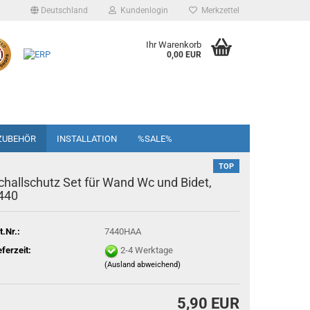
Deutschland
Kundenlogin
Merkzettel
Ihr Warenkorb
0,00 EUR
ZUBEHÖR
INSTALLATION
%SALE%
TOP
challschutz Set für Wand Wc und Bidet,
440
t.Nr.:
7440HAA
eferzeit:
2-4 Werktage
(Ausland abweichend)
5,90 EUR