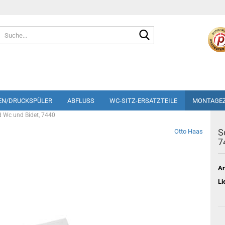
Suche...
EN/DRUCKSPÜLER
ABFLUSS
WC-SITZ-ERSATZTEILE
MONTAGE
d Wc und Bidet, 7440
S
Otto Haas
7
Ar
Li