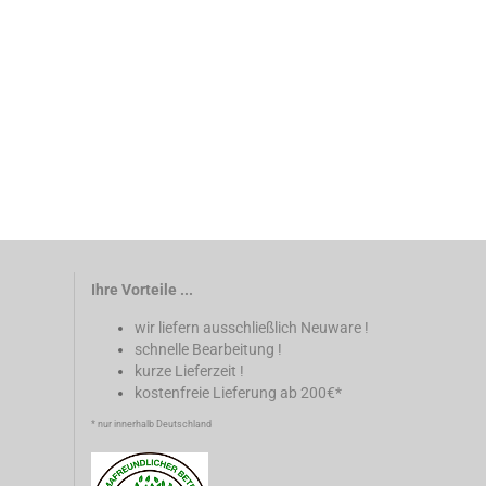
Ihre Vorteile ...
wir liefern ausschließlich Neuware !
schnelle Bearbeitung !
kurze Lieferzeit !
kostenfreie Lieferung ab 200€*
* nur innerhalb Deutschland