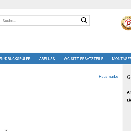
Suche...
EN/DRUCKSPÜLER
ABFLUSS
WC-SITZ-ERSATZTEILE
MONTAGE
G
Hausmarke
Ar
Li