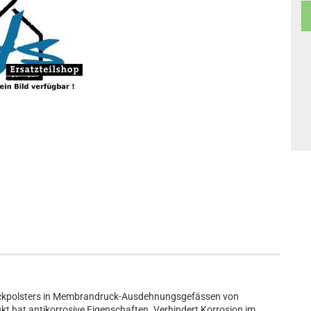
ruckpolsters in Membrandruck-Ausdehnungsgefässen von
t hat antikorrosive Eigenschaften. Verhindert Korrosion im