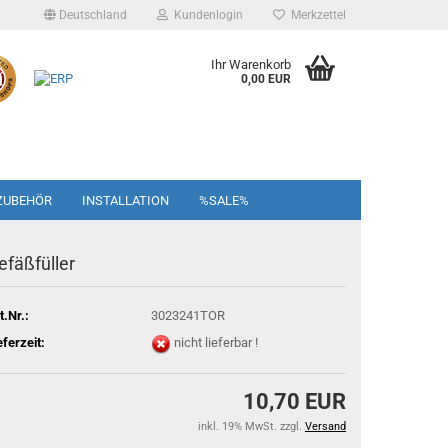
Deutschland
Kundenlogin
Merkzettel
Ihr Warenkorb
0,00 EUR
ZUBEHÖR
INSTALLATION
%SALE%
efäßfüller
t.Nr.:
3023241TOR
eferzeit:
nicht lieferbar !
10,70 EUR
inkl. 19% MwSt. zzgl.
Versand