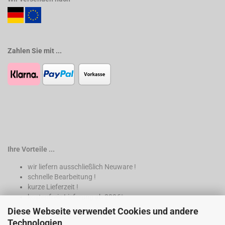
Zahlen Sie mit ...
Ihre Vorteile ...
wir liefern ausschließlich Neuware !
schnelle Bearbeitung !
kurze Lieferzeit !
kostenfreie Lieferung ab 200€*
Diese Webseite verwendet Cookies und andere
* nur innerhalb Deutschland
Technologien