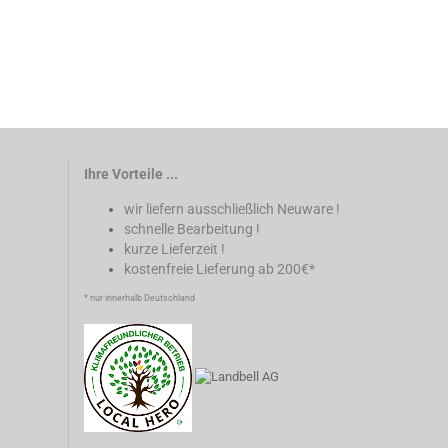
Ihre Vorteile ...
wir liefern ausschließlich Neuware !
schnelle Bearbeitung !
kurze Lieferzeit !
kostenfreie Lieferung ab 200€*
* nur innerhalb Deutschland