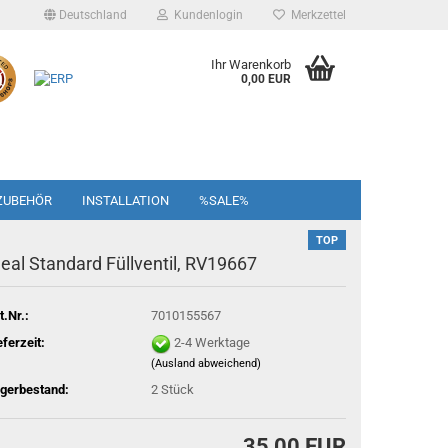
Deutschland
Kundenlogin
Merkzettel
Ihr Warenkorb
0,00 EUR
ZUBEHÖR
INSTALLATION
%SALE%
TOP
deal Standard Füllventil, RV19667
t.Nr.:
7010155567
eferzeit:
2-4 Werktage
(Ausland abweichend)
gerbestand:
2
Stück
35,00 EUR