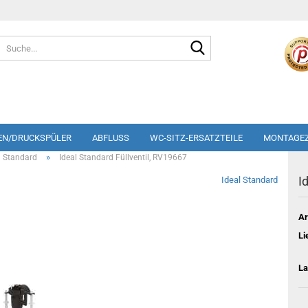
Suche...
EN/DRUCKSPÜLER
ABFLUSS
WC-SITZ-ERSATZTEILE
MONTAGE
»
l Standard
Ideal Standard Füllventil, RV19667
I
Ideal Standard
Ar
Li
La