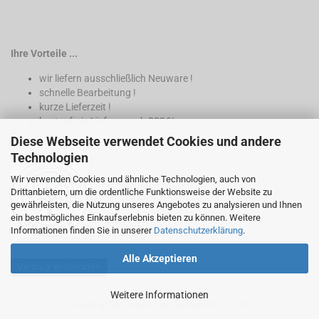
Ihre Vorteile ...
wir liefern ausschließlich Neuware !
schnelle Bearbeitung !
kurze Lieferzeit !
kostenfreie Lieferung ab 200€*
Diese Webseite verwendet Cookies und andere
* nur innerhalb Deutschland
Technologien
Wir verwenden Cookies und ähnliche Technologien, auch von
Drittanbietern, um die ordentliche Funktionsweise der Website zu
gewährleisten, die Nutzung unseres Angebotes zu analysieren und Ihnen
ein bestmögliches Einkaufserlebnis bieten zu können. Weitere
Informationen finden Sie in unserer
Datenschutzerklärung
.
Alle Akzeptieren
Vertrag widerrufen
Weitere Informationen
Shopping Cart Solution
by Gambio.com © 2026