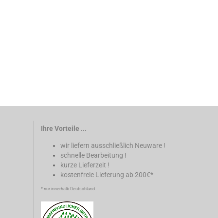
Ihre Vorteile ...
wir liefern ausschließlich Neuware !
schnelle Bearbeitung !
kurze Lieferzeit !
kostenfreie Lieferung ab 200€*
* nur innerhalb Deutschland