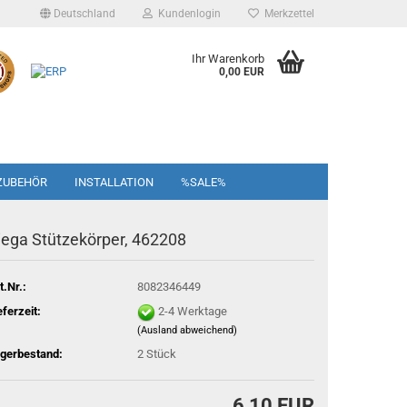
Deutschland
Kundenlogin
Merkzettel
Ihr Warenkorb
0,00 EUR
ZUBEHÖR
INSTALLATION
%SALE%
iega Stützekörper, 462208
t.Nr.:
8082346449
eferzeit:
2-4 Werktage
(Ausland abweichend)
gerbestand:
2
Stück
6,10 EUR