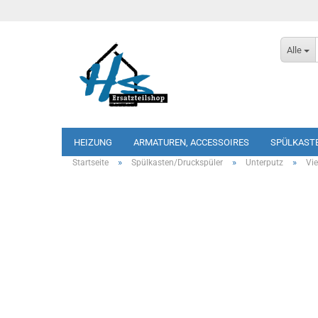
Alle
HEIZUNG
ARMATUREN, ACCESSOIRES
SPÜLKAST
»
»
»
Startseite
Spülkasten/Druckspüler
Unterputz
Vi