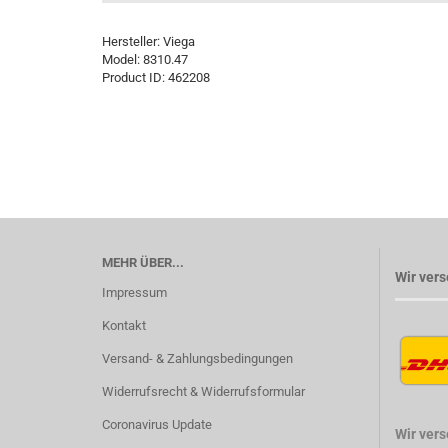
Hersteller:
Viega
Model:
8310.47
Product ID:
462208
MEHR ÜBER...
Wir vers
Impressum
Kontakt
Versand- & Zahlungsbedingungen
Widerrufsrecht & Widerrufsformular
Coronavirus Update
Wir ver