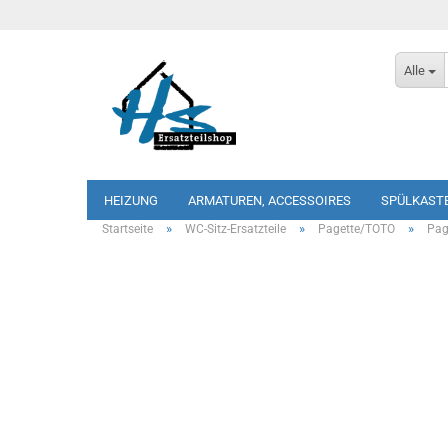
Alle
HEIZUNG
ARMATUREN, ACCESSOIRES
SPÜLKAST
»
»
»
Startseite
WC-Sitz-Ersatzteile
Pagette/TOTO
Pag