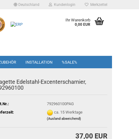
Deutschland
Kundenlogin
Merkzettel
Ihr Warenkorb
0,00 EUR
ZUBEHÖR
INSTALLATION
%SALE%
agette Edelstahl-Excenterscharnier,
92960100
t.Nr.:
792960100PAG
eferzeit:
ca. 15 Werktage
(Ausland abweichend)
37,00 EUR