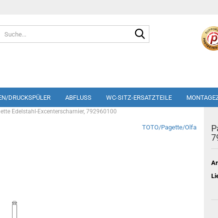
Suche...
EN/DRUCKSPÜLER
ABFLUSS
WC-SITZ-ERSATZTEILE
MONTAGE
ette Edelstahl-Excenterscharnier, 792960100
P
TOTO/Pagette/Olfa
7
Ar
Li