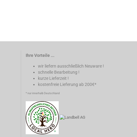
Ihre Vorteile ...
wir liefern ausschließlich Neuware !
schnelle Bearbeitung !
kurze Lieferzeit !
kostenfreie Lieferung ab 200€*
* nur innerhalb Deutschland