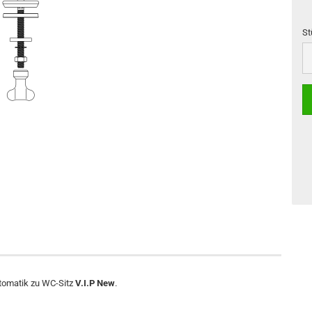
St
St
utomatik zu WC-Sitz
V.I.P New
.