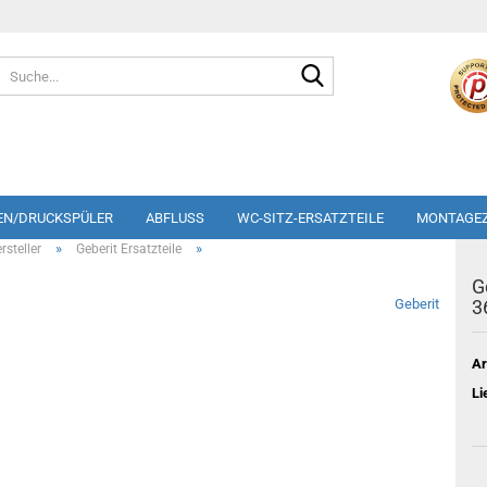
Suche...
EN/DRUCKSPÜLER
ABFLUSS
WC-SITZ-ERSATZTEILE
MONTAGE
»
»
steller
Geberit Ersatzteile
G
Geberit
3
Ar
Li