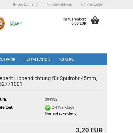
Deutschland
Kundenlogin
Merkzettel
Ihr Warenkorb
0,00 EUR
ZUBEHÖR
INSTALLATION
%SALE%
eberit Lippendichtung für Spülrohr 45mm,
62771001
t.Nr.:
084382
eferzeit:
2-4 Werktage
(Ausland abweichend)
3,20 EUR