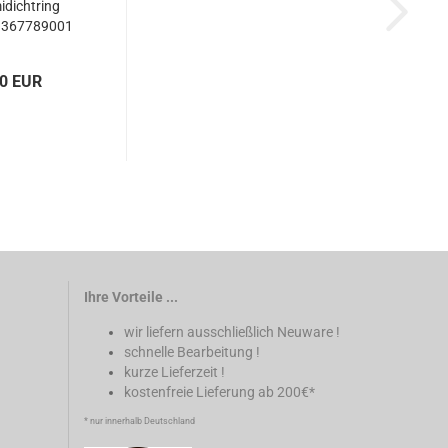
dichtring
 367789001
60 EUR
Ihre Vorteile ...
wir liefern ausschließlich Neuware !
schnelle Bearbeitung !
kurze Lieferzeit !
kostenfreie Lieferung ab 200€*
* nur innerhalb Deutschland