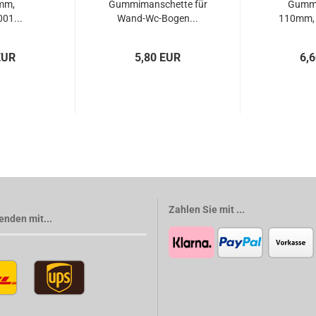
mm,
Gummimanschette für
Gummi
01...
Wand-Wc-Bogen...
110mm,
EUR
5,80 EUR
6,
Zahlen Sie mit ...
enden mit...