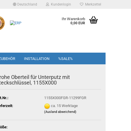
Deutschland
Kundenlogin
Merkzettel
Ihr Warenkorb
0,00 EUR
ZUBEHÖR
INSTALLATION
%SALE%
rohe Oberteil für Unterputz mit
teckschlüssel, 1155X000
t.Nr.:
1155X000FGR-11299FGR
eferzeit:
ca. 15 Werktage
(Ausland abweichend)
öße: