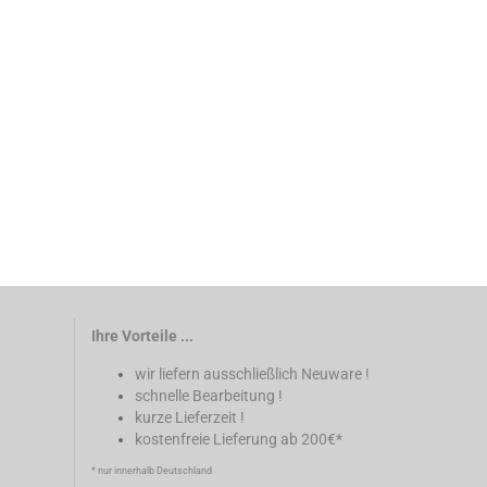
Ihre Vorteile ...
wir liefern ausschließlich Neuware !
schnelle Bearbeitung !
kurze Lieferzeit !
kostenfreie Lieferung ab 200€*
* nur innerhalb Deutschland