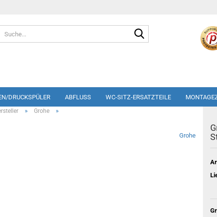
Suche...
EN/DRUCKSPÜLER
ABFLUSS
WC-SITZ-ERSATZTEILE
MONTAGE
»
»
steller
Grohe
G
Grohe
S
Ar
Li
Gr