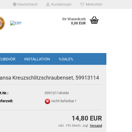
Deutschland
Kundenlogin
Merkzettel
Ihr Warenkorb
0,00 EUR
ZUBEHÖR
INSTALLATION
%SALE%
ansa Kreuzschlitzschraubenset, 59913114
t.Nr.:
59913114HAN
eferzeit:
nicht lieferbar !
14,80 EUR
inkl. 19% MwSt. zzgl.
Versand