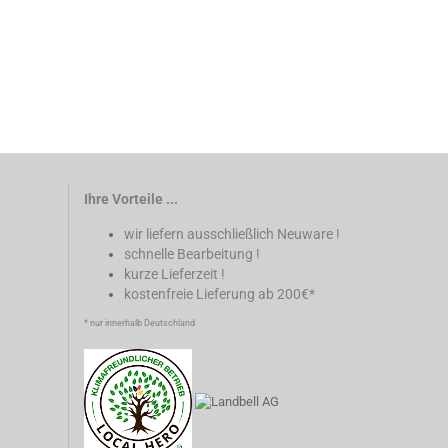
Ihre Vorteile ...
wir liefern ausschließlich Neuware !
schnelle Bearbeitung !
kurze Lieferzeit !
kostenfreie Lieferung ab 200€*
* nur innerhalb Deutschland