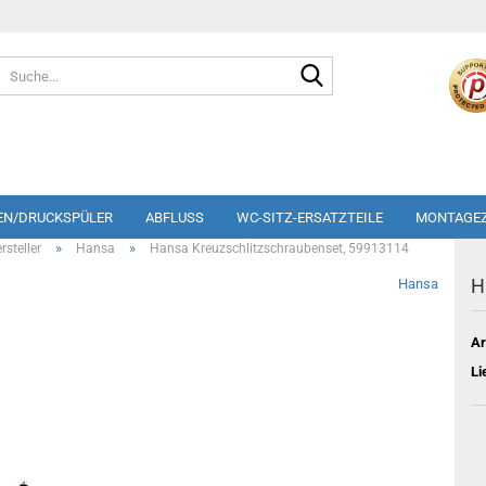
Suche...
EN/DRUCKSPÜLER
ABFLUSS
WC-SITZ-ERSATZTEILE
MONTAGE
»
»
steller
Hansa
Hansa Kreuzschlitzschraubenset, 59913114
H
Hansa
Ar
Li