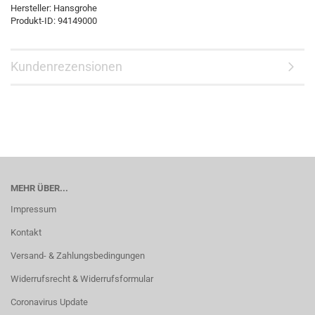
Hersteller: Hansgrohe
Produkt-ID: 94149000
Kundenrezensionen
MEHR ÜBER...
Impressum
Kontakt
Versand- & Zahlungsbedingungen
Widerrufsrecht & Widerrufsformular
Coronavirus Update