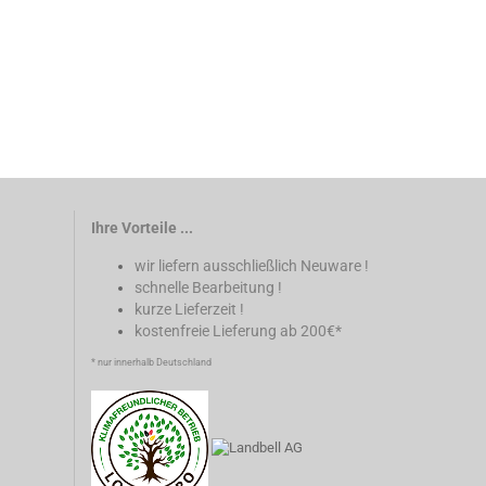
Ihre Vorteile ...
wir liefern ausschließlich Neuware !
schnelle Bearbeitung !
kurze Lieferzeit !
kostenfreie Lieferung ab 200€*
* nur innerhalb Deutschland