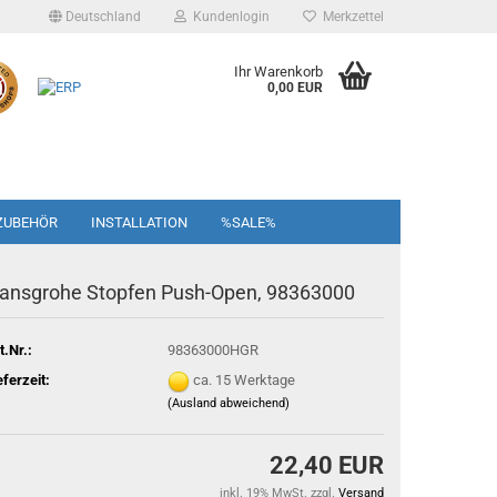
Deutschland
Kundenlogin
Merkzettel
Ihr Warenkorb
0,00 EUR
ZUBEHÖR
INSTALLATION
%SALE%
ansgrohe Stopfen Push-Open, 98363000
t.Nr.:
98363000HGR
eferzeit:
ca. 15 Werktage
(Ausland abweichend)
22,40 EUR
inkl. 19% MwSt. zzgl.
Versand