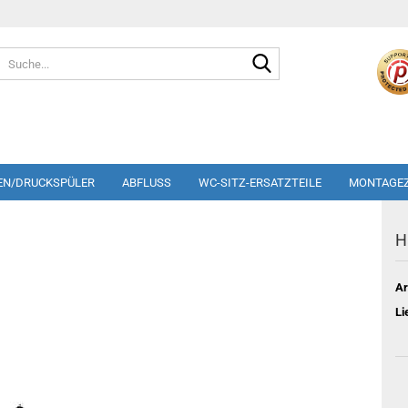
Suche...
EN/DRUCKSPÜLER
ABFLUSS
WC-SITZ-ERSATZTEILE
MONTAGE
H
Ar
Li