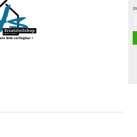
St
St