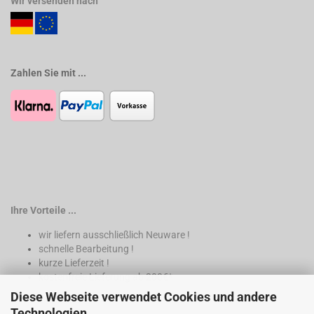
Wir versenden nach
Zahlen Sie mit ...
Ihre Vorteile ...
wir liefern ausschließlich Neuware !
schnelle Bearbeitung !
kurze Lieferzeit !
kostenfreie Lieferung ab 200€*
Diese Webseite verwendet Cookies und andere
* nur innerhalb Deutschland
Technologien