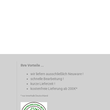
Ihre Vorteile ...
wir liefern ausschließlich Neuware !
schnelle Bearbeitung !
kurze Lieferzeit !
kostenfreie Lieferung ab 200€*
* nur innerhalb Deutschland