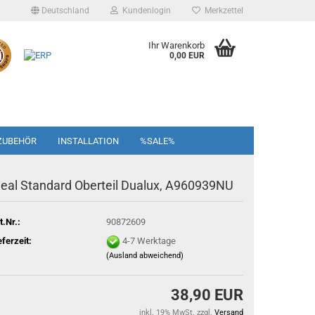
Deutschland
Kundenlogin
Merkzettel
Ihr Warenkorb
0,00 EUR
ZUBEHÖR
INSTALLATION
%SALE%
deal Standard Oberteil Dualux, A960939NU
t.Nr.:
90872609
eferzeit:
4-7 Werktage
(Ausland abweichend)
38,90 EUR
inkl. 19% MwSt. zzgl.
Versand