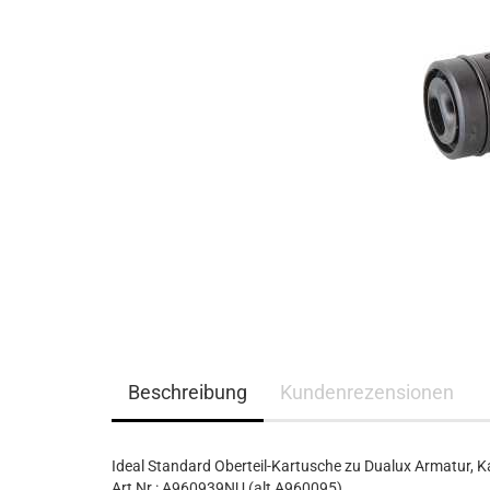
Beschreibung
Kundenrezensionen
Ideal Standard Oberteil-Kartusche zu Dualux Armatur, Ka
Art Nr.: A960939NU (alt A960095)