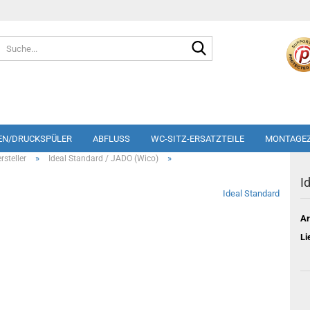
Suche...
EN/DRUCKSPÜLER
ABFLUSS
WC-SITZ-ERSATZTEILE
MONTAGE
»
»
steller
Ideal Standard / JADO (Wico)
I
Ideal Standard
Ar
Li