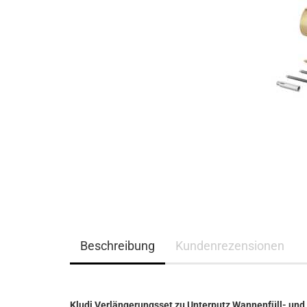
Beschreibung
Kundenrezensionen
Kludi Verlängerungsset zu Unterputz Wannenfüll- und 