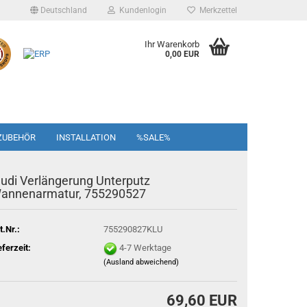
Deutschland
Kundenlogin
Merkzettel
Ihr Warenkorb
0,00 EUR
ZUBEHÖR
INSTALLATION
%SALE%
ludi Verlängerung Unterputz
annenarmatur, 755290527
t.Nr.:
755290827KLU
eferzeit:
4-7 Werktage
(Ausland abweichend)
69,60 EUR