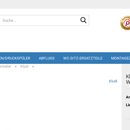
Suche...
EN/DRUCKSPÜLER
ABFLUSS
WC-SITZ-ERSATZTEILE
MONTAGE
»
»
steller
Kludi
K
Kludi
W
Ar
Li