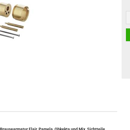
Brausearmatur Flair, Pamela, Obkekta und Mix, Sichtteile