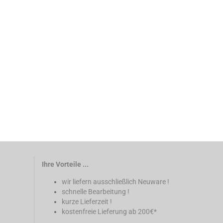
Ihre Vorteile ...
wir liefern ausschließlich Neuware !
schnelle Bearbeitung !
kurze Lieferzeit !
kostenfreie Lieferung ab 200€*