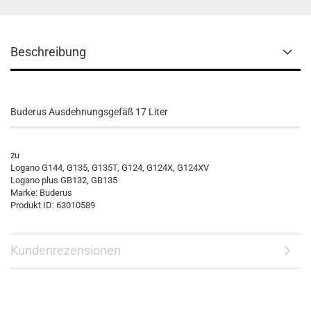
Beschreibung
Buderus Ausdehnungsgefäß 17 Liter
zu
Logano G144, G135, G135T, G124, G124X, G124XV
Logano plus GB132, GB135
Marke: Buderus
Produkt ID: 63010589
Kundenrezensionen