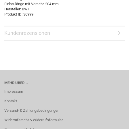
Einbaulänge mit Verschr. 204 mm
Hersteller: BWT
Produkt ID: 30999
Kundenrezensionen
MEHR ÜBER...
Impressum
Kontakt
Versand- & Zahlungsbedingungen
Widerrufsrecht & Widerrufsformular