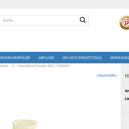
Suche...
EN/DRUCKSPÜLER
ABFLUSS
WC-SITZ-ERSATZTEILE
MONTAGE
»
ubehör
Heizölfilter-Einsatz SIKU, 3000801
H
Hausmarke
Ar
Li