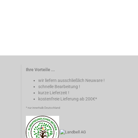
Ihre Vorteile ...
wir liefern ausschließlich Neuware !
schnelle Bearbeitung !
kurze Lieferzeit !
kostenfreie Lieferung ab 200€*
* nur innerhalb Deutschland