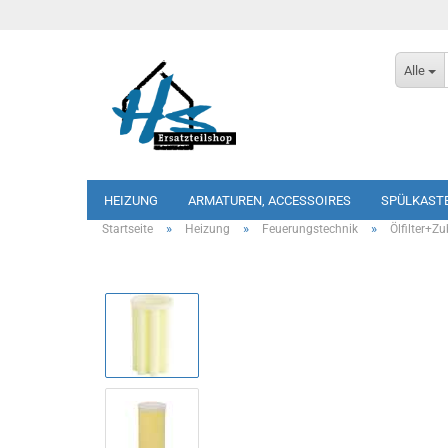
Alle
HEIZUNG
ARMATUREN, ACCESSOIRES
SPÜLKAST
»
»
»
Startseite
Heizung
Feuerungstechnik
Ölfilter+Z