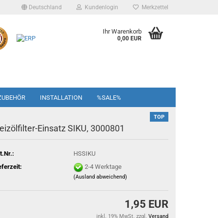
Deutschland
Kundenlogin
Merkzettel
Ihr Warenkorb
0,00 EUR
ZUBEHÖR
INSTALLATION
%SALE%
TOP
eizölfilter-Einsatz SIKU, 3000801
t.Nr.:
HSSIKU
eferzeit:
2-4 Werktage
(Ausland abweichend)
1,95 EUR
inkl. 19% MwSt. zzgl.
Versand