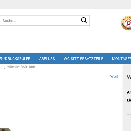
Suche...
EN/DRUCKSPÜLER
ABFLUSS
WC-SITZ-ERSATZTEILE
MONTAGE
mungswächter 8601888
W
Wolf
Ar
Li