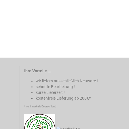
Ihre Vorteile ...
wir liefern ausschließlich Neuware !
schnelle Bearbeitung !
kurze Lieferzeit !
kostenfreie Lieferung ab 200€*
* nur innerhalb Deutschland