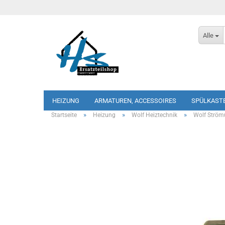
Alle
HEIZUNG
ARMATUREN, ACCESSOIRES
SPÜLKAST
»
»
»
Startseite
Heizung
Wolf Heiztechnik
Wolf Strö