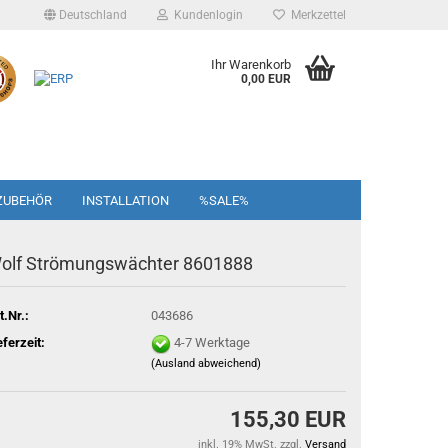
Deutschland
Kundenlogin
Merkzettel
Ihr Warenkorb
0,00 EUR
ZUBEHÖR
INSTALLATION
%SALE%
olf Strömungswächter 8601888
t.Nr.:
043686
eferzeit:
4-7 Werktage
(Ausland abweichend)
155,30 EUR
inkl. 19% MwSt. zzgl.
Versand