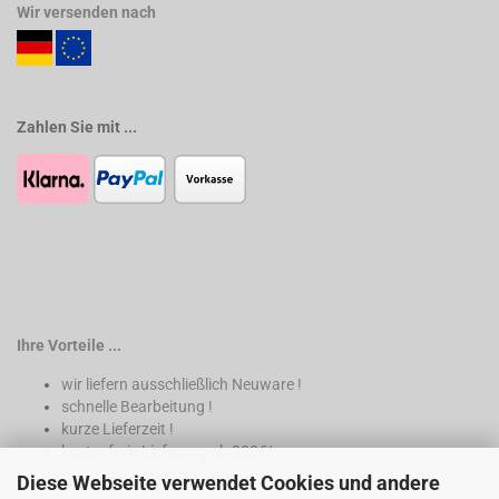
Wir versenden nach
Zahlen Sie mit ...
Ihre Vorteile ...
wir liefern ausschließlich Neuware !
schnelle Bearbeitung !
kurze Lieferzeit !
kostenfreie Lieferung ab 200€*
Diese Webseite verwendet Cookies und andere
* nur innerhalb Deutschland