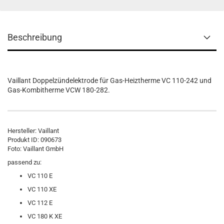
Beschreibung
Vaillant Doppelzündelektrode für Gas-Heiztherme VC 110-242 und
Gas-Kombitherme VCW 180-282.
Hersteller: Vaillant
Produkt ID: 090673
Foto: Vaillant GmbH
passend zu:
VC 110 E
VC 110 XE
VC 112 E
VC 180 K XE