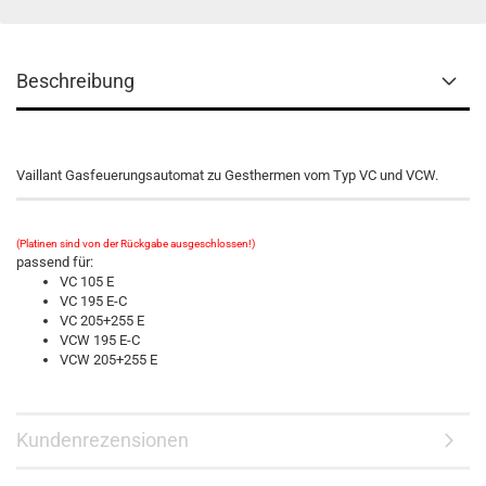
Beschreibung
Vaillant Gasfeuerungsautomat zu Gesthermen vom Typ VC und VCW.
(Platinen sind von der Rückgabe ausgeschlossen!)
passend für:
VC 105 E
VC 195 E-C
VC 205+255 E
VCW 195 E-C
VCW 205+255 E
Kundenrezensionen