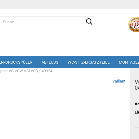
Suche...
EN/DRUCKSPÜLER
ABFLUSS
WC-SITZ-ERSATZTEILE
MONTAGE
mplett VC-VCW-VCI-VSC, 049324
V
Vaillant
0
Ar
Li