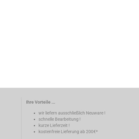
Ihre Vorteile ...
wir liefern ausschließlich Neuware !
schnelle Bearbeitung !
kurze Lieferzeit !
kostenfreie Lieferung ab 200€*