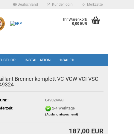
Deutschland
Kundenlogin
Merkzettel
Ihr Warenkorb
0,00 EUR
ZUBEHÖR
INSTALLATION
%SALE%
aillant Brenner komplett VC-VCW-VCI-VSC,
49324
t.Nr.:
049324VAI
eferzeit:
2-4 Werktage
(Ausland abweichend)
187,00 EUR