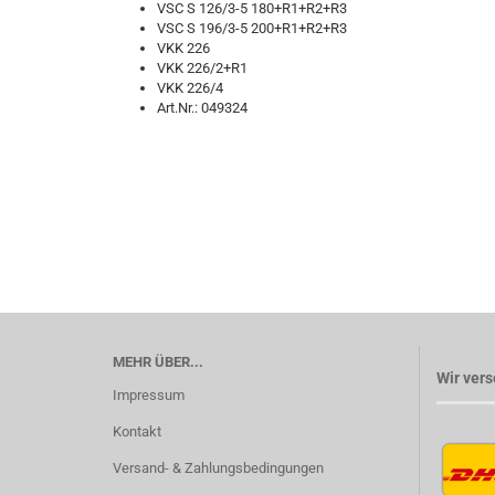
VSC S 126/3-5 180+R1+R2+R3
VSC S 196/3-5 200+R1+R2+R3
VKK 226
VKK 226/2+R1
VKK 226/4
Art.Nr.: 049324
MEHR ÜBER...
Wir vers
Impressum
Kontakt
Versand- & Zahlungsbedingungen