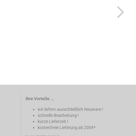
Ihre Vorteile ...
wir liefern ausschließlich Neuware !
schnelle Bearbeitung !
kurze Lieferzeit !
kostenfreie Lieferung ab 200€*