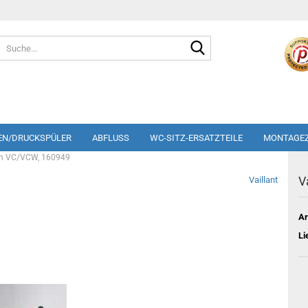
Suche...
EN/DRUCKSPÜLER
ABFLUSS
WC-SITZ-ERSATZTEILE
MONTAGE
 m VC/VCW, 160949
V
Vaillant
Ar
Li