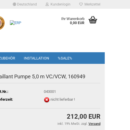
Deutschland
Kundenlogin
Merkzettel
Ihr Warenkorb
0,00 EUR
ZUBEHÖR
INSTALLATION
%SALE%
aillant Pumpe 5,0 m VC/VCW, 160949
t.Nr.:
043001
eferzeit:
nicht lieferbar !
212,00 EUR
inkl. 19% MwSt. zzgl.
Versand