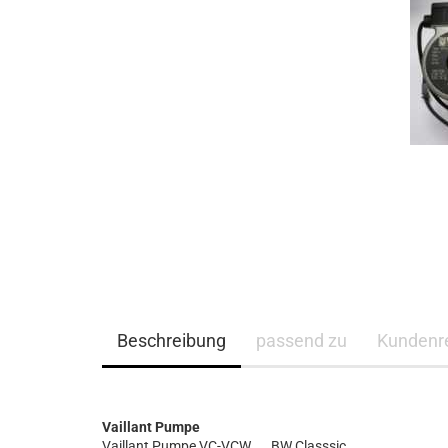
Beschreibung
passend zu
Kundenr
Vaillant Pumpe
Vaillant Pumpe VC-VCW. . . BW Classsic