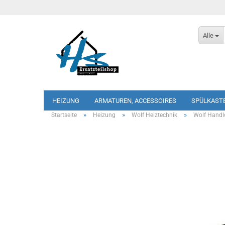
Alle
HEIZUNG
ARMATUREN, ACCESSOIRES
SPÜLKAST
»
»
»
Startseite
Heizung
Wolf Heiztechnik
Wolf Handl