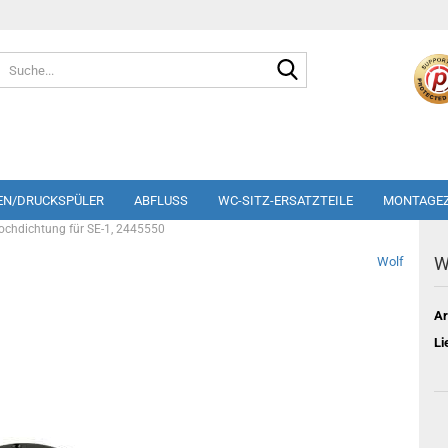
Suche...
EN/DRUCKSPÜLER
ABFLUSS
WC-SITZ-ERSATZTEILE
MONTAGE
ochdichtung für SE-1, 2445550
W
Wolf
Ar
Li