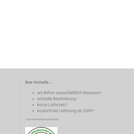
Ihre Vorteile ...
wir liefern ausschließlich Neuware !
schnelle Bearbeitung !
kurze Lieferzeit !
kostenfreie Lieferung ab 200€*
* nur innerhalb Deutschland