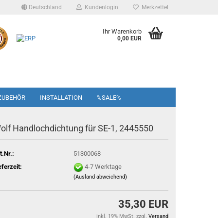
Deutschland
Kundenlogin
Merkzettel
Ihr Warenkorb
0,00 EUR
ZUBEHÖR
INSTALLATION
%SALE%
olf Handlochdichtung für SE-1, 2445550
t.Nr.:
51300068
eferzeit:
4-7 Werktage
(Ausland abweichend)
35,30 EUR
inkl. 19% MwSt. zzgl.
Versand